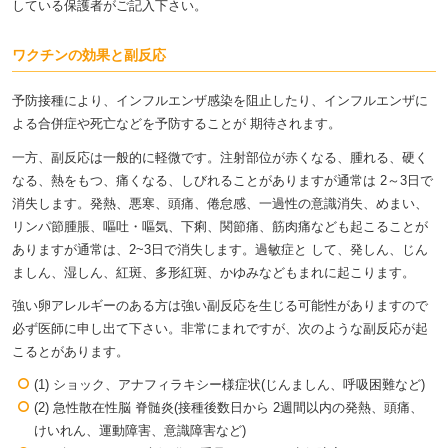
している保護者がご記入下さい。
ワクチンの効果と副反応
予防接種により、インフルエンザ感染を阻止したり、インフルエンザに
よる合併症や死亡などを予防することが 期待されます。
一方、副反応は一般的に軽微です。注射部位が赤くなる、腫れる、硬く
なる、熱をもつ、痛くなる、しびれることがありますが通常は 2～3日で
消失します。発熱、悪寒、頭痛、倦怠感、一過性の意識消失、めまい、
リンパ節腫脹、嘔吐・嘔気、下痢、関節痛、筋肉痛なども起こることが
ありますが通常は、2~3日で消失します。過敏症と して、発しん、じん
ましん、湿しん、紅斑、多形紅斑、かゆみなどもまれに起こります。
強い卵アレルギーのある方は強い副反応を生じる可能性がありますので
必ず医師に申し出て下さい。非常にまれですが、次のような副反応が起
こるとがあります。
(1) ショック、アナフィラキシー様症状(じんましん、呼吸困難など)
(2) 急性散在性脳 脊髄炎(接種後数日から 2週間以内の発熱、頭痛、
けいれん、運動障害、意識障害など)