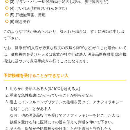
(3) ギラン・バレー症候群(両手足のしびれ、歩行障害など)
(4) けいれん(熱性けいれんを含む)
(5) 肝機能障害、黄疸
(6) 喘息発作
このような症状が認められたり、疑われた場合は、すぐに医師に申し出
て下さい。
なお、健康被害(入院が必要な程度の疾病や障害など)が生じた場合にいて
は、健康被害を受けた人又は家族が独立行政法人 医薬品医療機器 総合機
構法に基づいて救済手続きを行うことになります。
予防接種を受けることができない人
明らかに発熱のある人(37.5°Cを超える人)
重篤な急性疾患にかかっていることが明らかな人
過去にインフルエンザワクチンの接種を受けて、アナフィラキシー
を起こしたことがある人
なお、他の医薬品投与を受けてアナフィラキシーを起こした人は、
接種を受ける前に医師にその旨を伝えて判断を仰いで下さい。
その他、医師が予防接種を受けることが不適当と判断した人