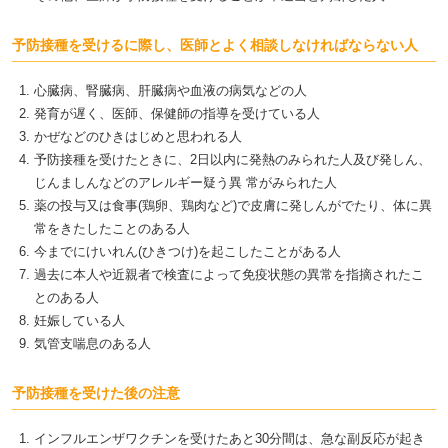
予防接種を受けるに際し、医師とよく相談しなければならない人
心臓病、腎臓病、肝臓病や血液の病気などの人
発育が遅く、医師、保健師の指導を受けている人
かぜなどのひきはじめと思われる人
予防接種を受けたときに、2日以内に発熱のみられた人及び発しん、
じんましんなどのアレルギー疑う異 常がみられた人
薬の投与又は食事(鶏卵、鶏肉など)で皮膚に発しんがでたり、体に異
常をきたしたことのある人
今までにけいれん(ひきつけ)を起こしたことがある人
過去に本人や近親者で検査によって免疫状態の異常を指摘されたこ
とのある人
妊娠している人
気管支喘息のある人
予防接種を受けた後の注意
インフルエンザワクチンを受けたあと30分間は、急な副反応が起き