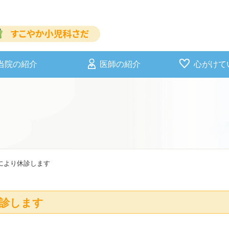
当院の紹介
医師の紹介
心がけて
により休診します
休診します