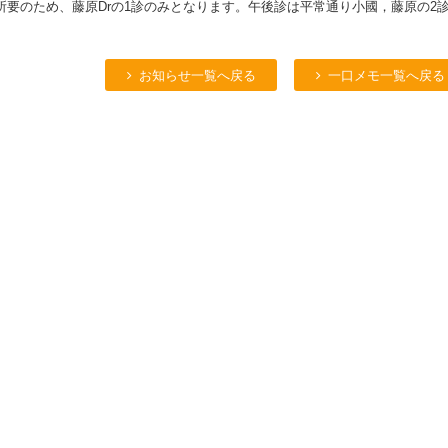
所要のため、藤原Drの1診のみとなります。午後診は平常通り小國，藤原の2
お知らせ一覧へ戻る
一口メモ一覧へ戻る