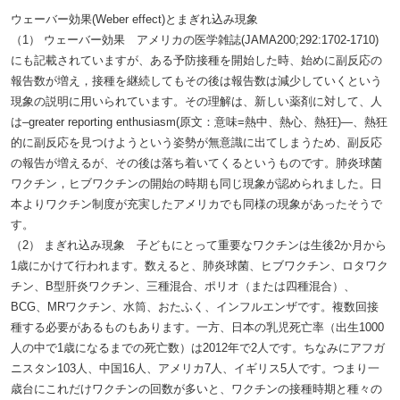
ウェーバー効果(Weber effect)とまぎれ込み現象
（1） ウェーバー効果 アメリカの医学雑誌(JAMA200;292:1702-1710)
にも記載されていますが、ある予防接種を開始した時、始めに副反応の
報告数が増え，接種を継続してもその後は報告数は減少していくという
現象の説明に用いられています。その理解は、新しい薬剤に対して、人
は–greater reporting enthusiasm(原文：意味=熱中、熱心、熱狂)—、熱狂
的に副反応を見つけようという姿勢が無意識に出てしまうため、副反応
の報告が増えるが、その後は落ち着いてくるというものです。肺炎球菌
ワクチン，ヒブワクチンの開始の時期も同じ現象が認められました。日
本よりワクチン制度が充実したアメリカでも同様の現象があったそうで
す。
（2） まぎれ込み現象 子どもにとって重要なワクチンは生後2か月から
1歳にかけて行われます。数えると、肺炎球菌、ヒブワクチン、ロタワク
チン、B型肝炎ワクチン、三種混合、ポリオ（または四種混合）、
BCG、MRワクチン、水筒、おたふく、インフルエンザです。複数回接
種する必要があるものもあります。一方、日本の乳児死亡率（出生1000
人の中で1歳になるまでの死亡数）は2012年で2人です。ちなみにアフガ
ニスタン103人、中国16人、アメリカ7人、イギリス5人です。つまり一
歳台にこれだけワクチンの回数が多いと、ワクチンの接種時期と種々の